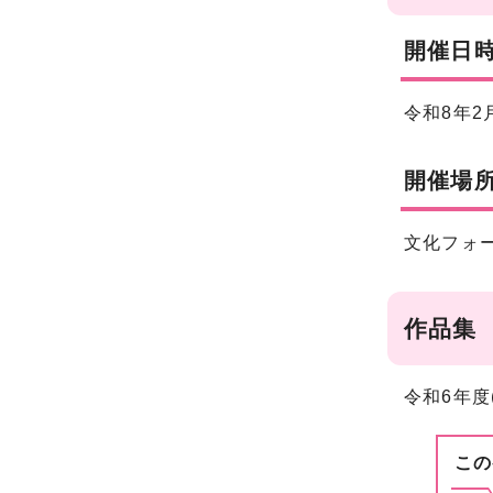
開催日
令和8年2
開催場
文化フォ
作品集
令和6年度
この