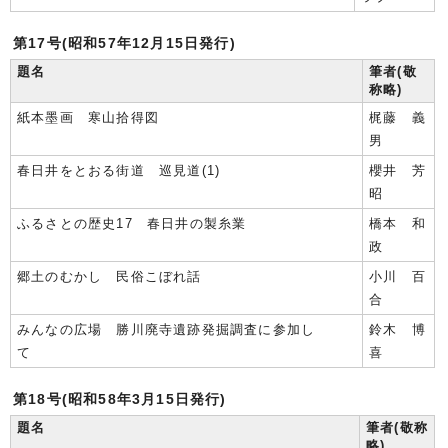
第17号(昭和57年12月15日発行)
題名
筆者(敬
称略)
紙本墨画 寒山拾得図
梶藤 義
男
春日井をとおる街道 巡見道(1)
櫻井 芳
昭
ふるさとの歴史17 春日井の製糸業
橋本 和
政
郷土のむかし 民俗こぼれ話
小川 百
合
みんなの広場 勝川廃寺遺跡発掘調査に参加し
鈴木 博
て
喜
第18号(昭和58年3月15日発行)
題名
筆者(敬称
略)