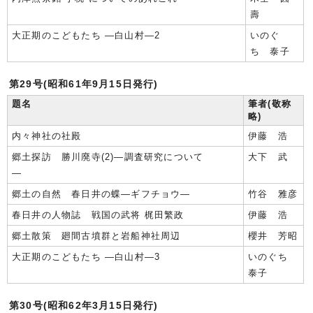
壽
大正期のこどもたち ―白山村―2
いのぐ
ち 泰子
第29号(昭和61年9月15日発行)
題名
筆者(敬称
略)
内々神社の社殿
伊藤 浩
郷土探訪 勝川廃寺(2)―調査研究について
大下 武
―
郷土の自然 春日井の蝶―ギフチョウ―
竹谷 雅彦
春日井の人物誌 戦国の武将 梶田繁政
伊藤 浩
郷土散策 廻間古墳群と岩船神社周辺
櫻井 芳昭
大正期のこどもたち ―白山村―3
いのぐち
泰子
第30号(昭和62年3月15日発行)