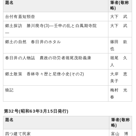
題名
筆者(敬称
略)
台付有蓋短頸壺
大下 武
郷土探訪 勝川廃寺(3)―壬申の乱と白鳳期寺院
大下 武
―
郷土の自然 春日井のホタル
篠田 欽
也
春日井の人物誌 農政の功労者堀尾茂助義康
堀尾 久
人
郷土散策 香林寺々歴と尼僧小史(その2)
大岸 恵
美子
狼記
梅村 光
春
第32号(昭和63年3月15日発行)
題名
筆者(敬称
略)
四つ建て民家
富山 博