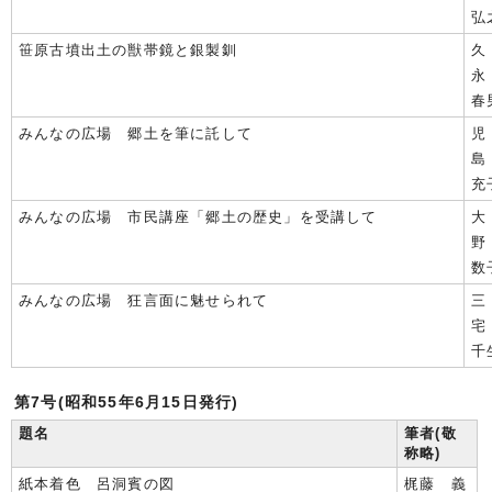
弘
笹原古墳出土の獣帯鏡と銀製釧
久
春
みんなの広場 郷土を筆に託して
児
充
みんなの広場 市民講座「郷土の歴史」を受講して
大
数
みんなの広場 狂言面に魅せられて
三
千
第7号(昭和55年6月15日発行)
題名
筆者(敬
称略)
紙本着色 呂洞賓の図
梶藤 義