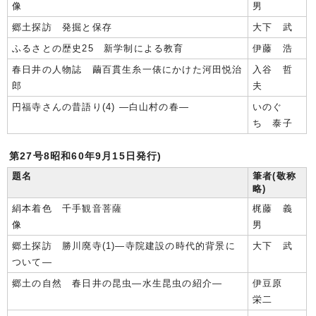
像
男
郷土探訪 発掘と保存
大下 武
ふるさとの歴史25 新学制による教育
伊藤 浩
春日井の人物誌 繭百貫生糸一俵にかけた河田悦治
入谷 哲
郎
夫
円福寺さんの昔語り(4) ―白山村の春―
いのぐ
ち 泰子
第27号8昭和60年9月15日発行)
題名
筆者(敬称
略)
絹本着色 千手観音菩薩
梶藤 義
像
男
郷土探訪 勝川廃寺(1)―寺院建設の時代的背景に
大下 武
ついて―
郷土の自然 春日井の昆虫―水生昆虫の紹介―
伊豆原
栄二