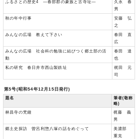
ふるさとの歴史4 ―春部郡の豪族と古寺址―
久永 春
男
秋の年中行事
安藤 弘
之
みんなの広場 教えて下さい
春田 直
広
みんなの広場 社会科の勉強に結びつく郷土部の活
春田 達
動
也
私の研究 春日井市西山製鉄址
梶田 元
司
第5号(昭和54年12月15日発行)
題名
筆者(敬称
略)
林昌寺の梵鐘
梶藤 義
男
郷土史探訪 曽呂利惣八塚の話をめぐって
美濃部
重克