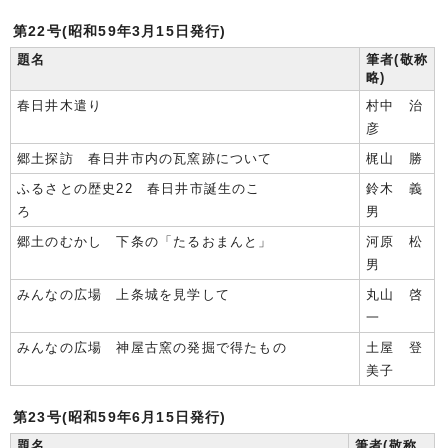
第22号(昭和59年3月15日発行)
題名
筆者(敬称
略)
春日井木遣り
村中 治
彦
郷土探訪 春日井市内の瓦窯跡について
梶山 勝
ふるさとの歴史22 春日井市誕生のこ
鈴木 義
ろ
男
郷土のむかし 下条の「たるおまんと」
河原 松
男
みんなの広場 上条城を見学して
丸山 啓
一
みんなの広場 神屋古窯の発掘で得たもの
土屋 登
美子
第23号(昭和59年6月15日発行)
題名
筆者(敬称