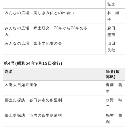
弘之
みんなの広場 美しきみ仏との出会い
林 綾
子
みんなの広場 郷土研究 76年から78年の歩
森田
み
圭市
みんなの広場 気南文化友の会
山田
良穂
第4号(昭和54年9月15日発行)
題名
筆者(敬
称略)
木造大日如来座像
梶藤 義
男
郷土史探訪 春日井市の条里制
水野 時
二
郷土史探訪 市内の条里制遺構
梅村 勝
利