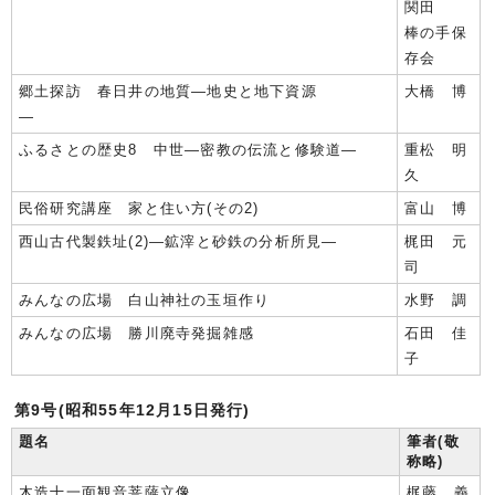
関田
棒の手保
存会
郷土探訪 春日井の地質―地史と地下資源
大橋 博
―
ふるさとの歴史8 中世―密教の伝流と修験道―
重松 明
久
民俗研究講座 家と住い方(その2)
富山 博
西山古代製鉄址(2)―鉱滓と砂鉄の分析所見―
梶田 元
司
みんなの広場 白山神社の玉垣作り
水野 調
みんなの広場 勝川廃寺発掘雑感
石田 佳
子
第9号(昭和55年12月15日発行)
題名
筆者(敬
称略)
木造十一面観音菩薩立像
梶藤 義