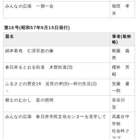
みんなの広場 一期一会
堀田 孝
夫
第16号(昭和57年9月15日発行)
題名
筆者(敬称
略)
絹本着色 仁済宗恕の像
梶藤 義
男
春日井をとおる街道 木曽街道(3)
櫻井 芳
昭
ふるさとの歴史16 近世の村(5)―村の生活(2)
安藤 慶
－
一郎
郷土のむかし 昔の照明
長谷川
安
みんなの広場 春日井市民文化センターを見学して
高森台中
学校
社会科ク
ラブ