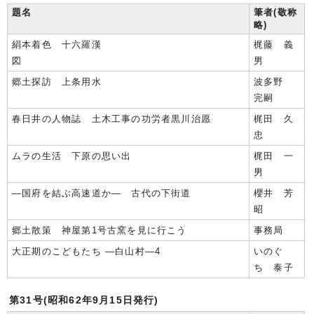
題名
筆者(敬称
略)
絹本着色 十六羅漢
梶藤 義
図
男
郷土探訪 上条用水
波多野
完嗣
春日井の人物誌 土木工事の功労者黒川治愿
梶田 久
忠
ムラの生活 下原の思い出
梶田 一
男
―国府を結ぶ高速道か― 古代の下街道
櫻井 芳
昭
郷土散策 神屋第1号古窯を見に行こう
事務局
大正期のこどもたち ―白山村―4
いのぐ
ち 泰子
第31号(昭和62年9月15日発行)