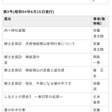
子
第3号(昭和54年6月15日発行)
題名
筆者(敬
称略)
内々神社庭園
安藤
直太朗
郷土史探訪 木曽御嶽開山覚明行者について
安藤
直太朗
郷土史探訪 御嶽講今
岡島
昔
一男
郷土史探訪 御嶽開山の意義と誕生講
森 正
史
郷土史探訪 現在、中座になる修行中です
加藤
亮
ふるさとの歴史3 ―春日部の起原―
久永
春男
夏の年中行事
安藤