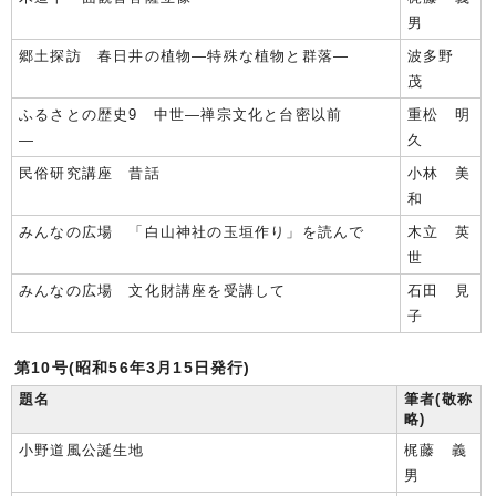
男
郷土探訪 春日井の植物―特殊な植物と群落―
波多野
茂
ふるさとの歴史9 中世―禅宗文化と台密以前
重松 明
―
久
民俗研究講座 昔話
小林 美
和
みんなの広場 「白山神社の玉垣作り」を読んで
木立 英
世
みんなの広場 文化財講座を受講して
石田 見
子
第10号(昭和56年3月15日発行)
題名
筆者(敬称
略)
小野道風公誕生地
梶藤 義
男