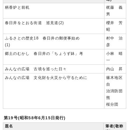
柄香炉と前机
梶藤 義
男
春日井をとおる街道 巡見道(2)
櫻井 芳
昭
ふるさとの歴史18 春日井の郵便事始め
村中 治
(1)
彦
郷土のむかし 春日井の「ちょうず鉢」考
小林 晴
一
みんなの広場 古墳を巡った日々
内山 昇
みんなの広場 文化財を火災から守るために
篠木地区
自
治消防団
熊
桜分団
第19号(昭和58年6月15日発行)
題名
筆者(敬称