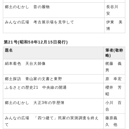
郷土のむかし 昔の履物
長谷川
安
みんなの広場 考古展示場を見学して
伊東 美
博
第21号(昭和58年12月15日発行)
題名
筆者(敬称
略)
絹本着色 天台大師像
梶藤 義
男
郷土探訪 青山家の文書と東野
原 幸宏
ふるさとの歴史21 中央線の開通
櫻井 芳
昭
郷土のむかし 大正3年の学歴簿
小川 百
合
みんなの広場 「四つ建て」民家の実測調査を終え
藤原義
て
久 他