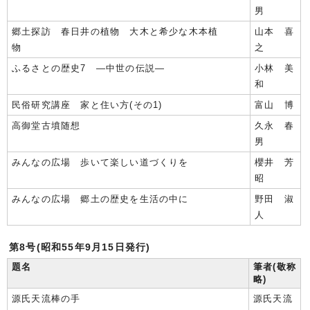
男
郷土探訪 春日井の植物 大木と希少な木本植
山本 喜
物
之
ふるさとの歴史7 ―中世の伝説―
小林 美
和
民俗研究講座 家と住い方(その1)
富山 博
高御堂古墳随想
久永 春
男
みんなの広場 歩いて楽しい道づくりを
櫻井 芳
昭
みんなの広場 郷土の歴史を生活の中に
野田 淑
人
第8号(昭和55年9月15日発行)
題名
筆者(敬称
略)
源氏天流棒の手
源氏天流