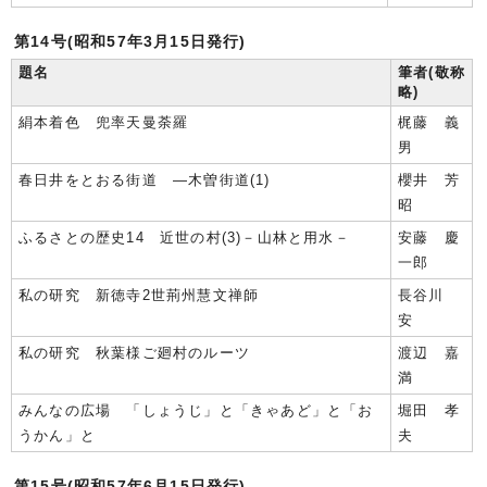
第14号(昭和57年3月15日発行)
題名
筆者(敬称
略)
絹本着色 兜率天曼荼羅
梶藤 義
男
春日井をとおる街道 ―木曽街道(1)
櫻井 芳
昭
ふるさとの歴史14 近世の村(3)－山林と用水－
安藤 慶
一郎
私の研究 新徳寺2世荊州慧文禅師
長谷川
安
私の研究 秋葉様ご廻村のルーツ
渡辺 嘉
満
みんなの広場 「しょうじ」と「きゃあど」と「お
堀田 孝
うかん」と
夫
第15号(昭和57年6月15日発行)