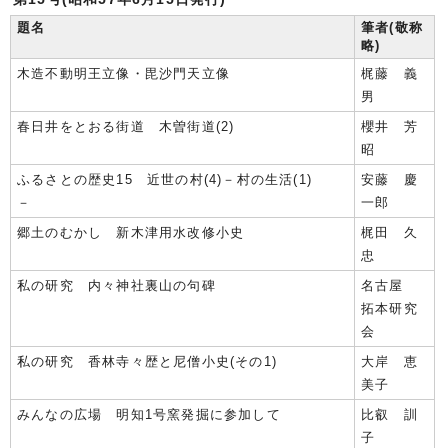
題名
筆者(敬称
略)
木造不動明王立像・毘沙門天立像
梶藤 義
男
春日井をとおる街道 木曽街道(2)
櫻井 芳
昭
ふるさとの歴史15 近世の村(4)－村の生活(1)
安藤 慶
－
一郎
郷土のむかし 新木津用水改修小史
梶田 久
忠
私の研究 内々神社裏山の句碑
名古屋
拓本研究
会
私の研究 香林寺々歴と尼僧小史(その1)
大岸 恵
美子
みんなの広場 明知1号窯発掘に参加して
比叡 訓
子