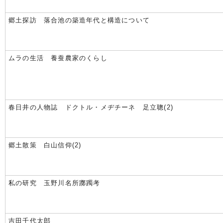
郷土探訪 落合池の築造年代と構造について
ムラの生活 養蚕農家のくらし
春日井の人物誌 ドクトル・メヂチーネ 足立聰(2)
郷土散策 白山信仰(2)
私の研究 玉野川名所躑躅考
吉田千代太郎