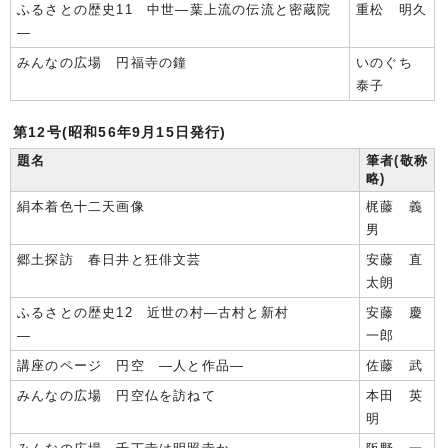
ふるさとの歴史11 中世―葉上流の伝流と密蔵院
重松 明久
―
みんなの広場 円福寺の鐘
いのぐち
泰子
第12号(昭和56年9月15日発行)
題名
筆者(敬称
略)
絹本着色十二天画像
梶藤 義
男
郷土探訪 春日井と狂俳文芸
安藤 直
太朗
ふるさとの歴史12 近世の村―古村と新村
安藤 慶
―
一郎
講座のページ 円空 ―人と作品―
佐藤 武
みんなの広場 円空仏を訪ねて
本田 英
明