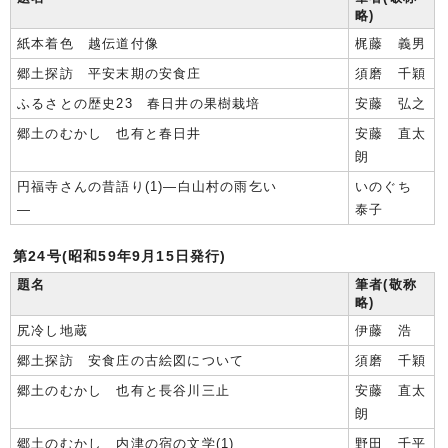
略)
紙本着色 越伝道付像
梶藤 義男
郷土探訪 平安末期の安食庄
須磨 千穎
ふるさとの歴史23 春日井の果樹栽培
安藤 弘之
郷土のむかし 也有と春日井
安藤 直太
朗
円福寺さんの昔語り(1)―白山村の雨乞い
いのぐち
―
泰子
第24号(昭和59年9月15日発行)
題名
筆者(敬称
略)
尻冷し地蔵
伊藤 浩
郷土探訪 安食庄の古絵図について
須磨 千穎
郷土のむかし 也有と長谷川三止
安藤 直太
朗
郷土のむかし 内津の宿の文学(1)
野田 千平