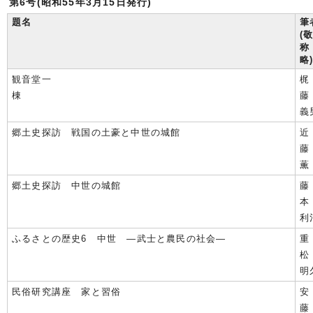
第6号(昭和55年3月15日発行)
題名
筆
(
称
略
観音堂一
梶
棟
義
郷土史探訪 戦国の土豪と中世の城館
近
薫
郷土史探訪 中世の城館
藤
利
ふるさとの歴史6 中世 ―武士と農民の社会―
重
明
民俗研究講座 家と習俗
安