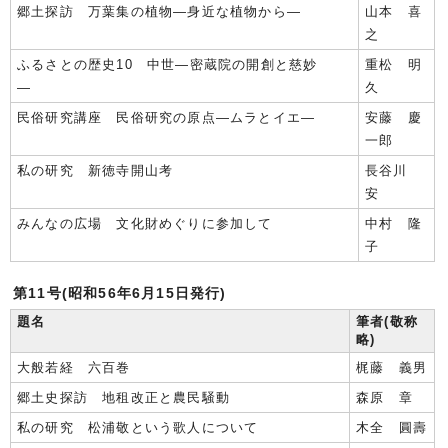
郷土探訪 万葉集の植物―身近な植物から―
山本 喜
之
ふるさとの歴史10 中世―密蔵院の開創と慈妙
重松 明
―
久
民俗研究講座 民俗研究の原点―ムラとイエ―
安藤 慶
一郎
私の研究 新徳寺開山考
長谷川
安
みんなの広場 文化財めぐりに参加して
中村 隆
子
第11号(昭和56年6月15日発行)
題名
筆者(敬称
略)
大般若経 六百巻
梶藤 義男
郷土史探訪 地租改正と農民騒動
森原 章
私の研究 松浦敬という歌人について
木全 圓壽