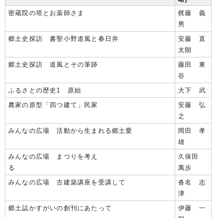
密蔵院の塔とお薬師さま
梶藤 義
男
郷土史探訪 書聖小野道風と春日井
安藤 直
太朗
郷土史探訪 道風とその筆跡
藤田 東
谷
ふるさとの歴史1 原始
大下 武
農家の原型「四つ建て」民家
安藤 弘
之
みんなの広場 活動から生まれる郷土愛
岡田 孝
雄
みんなの広場 まつりを考え
久保田
る
萬歩
みんなの広場 古建築講座を受講して
沓名 志
津
郷土誌かすがいの創刊にあたって
伊藤 一