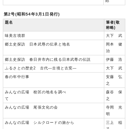
郎
第2号(昭和54年3月1日発行)
題名
筆者(敬
称略)
味美古墳群
大下 武
郷土史探訪 日本武尊の伝承と地名
岡本 健
治
郷土史探訪 春日井市内に残る日本武尊の伝説
伊藤 浩
ふるさとの歴史2 古代―古墳と古窯―
大下 武
春の年中行事
安藤 弘
之
みんなの広場 校区の地名を調べ
森谷 保
て
之
みんなの広場 尾張文化の会
寺岡 光
明
みんなの広場 シルクロードの旅から
三上 稲