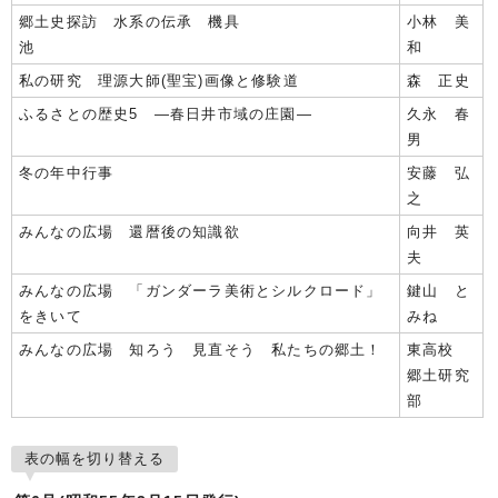
郷土史探訪 水系の伝承 機具
小林 美
池
和
私の研究 理源大師(聖宝)画像と修験道
森 正史
ふるさとの歴史5 ―春日井市域の庄園―
久永 春
男
冬の年中行事
安藤 弘
之
みんなの広場 還暦後の知識欲
向井 英
夫
みんなの広場 「ガンダーラ美術とシルクロード」
鍵山 と
をきいて
みね
みんなの広場 知ろう 見直そう 私たちの郷土！
東高校
郷土研究
部
表の幅を切り替える