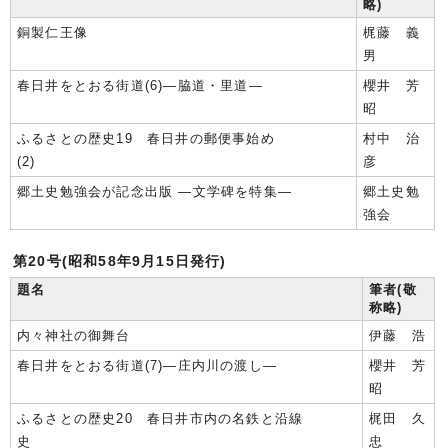
略)
銅製仁王像
梶藤 義
男
春日井をとおる街道(6)―脇道・里道―
櫻井 芳
昭
ふるさとの歴史19 春日井の郵便事始め
村中 治
(2)
彦
郷土史勉強会が記念出版 ―文学碑を特集―
郷土史勉
強会
第20号(昭和58年9月15日発行)
題名
筆者(敬
称略)
内々神社の御舞台
伊藤 浩
春日井をとおる街道(7)―庄内川の渡し―
櫻井 芳
昭
ふるさとの歴史20 春日井市内の名鉄と沿線
梶田 久
史
忠