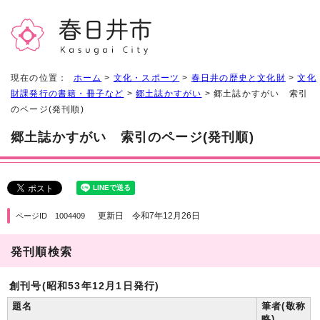
現在の位置：
ホーム
>
文化・スポーツ
>
春日井の歴史と文化財
>
文化
財課発行の書籍・冊子など
>
郷土誌かすがい
> 郷土誌かすがい 索引
のページ(発刊順)
郷土誌かすがい 索引のページ(発刊順)
更新日 令和7年12月26日
ページID 1004409
発刊順検索
創刊号(昭和53年12月1日発行)
題名
筆者(敬称
略)