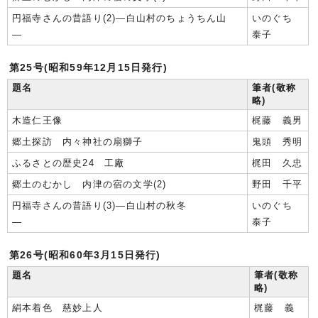
円福寺さんの昔語り(2)―白山村のちょうちん山
いのぐち
―
泰子
第25号(昭和59年12月15日発行)
題名
筆者(敬称
略)
木造仁王像
梶藤 義男
郷土探訪 内々神社の扇獅子
鬼頭 秀明
ふるさとの歴史24 工廠
梶田 久忠
郷土のむかし 内津の宿の文学(2)
野田 千平
円福寺さんの昔語り(3)―白山村の秋冬
いのぐち
―
泰子
第26号(昭和60年3月15日発行)
題名
筆者(敬称
略)
絹本着色 慈妙上人
梶藤 義