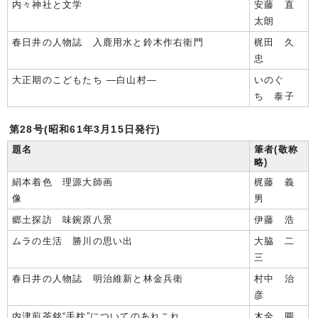
内々神社と文学
安藤 直
太朗
春日井の人物誌 入鹿用水と鈴木作右衛門
梶田 久
忠
大正期のこどもたち ―白山村―
いのぐ
ち 泰子
第28号(昭和61年3月15日発行)
題名
筆者(敬称
略)
絹本着色 理源大師画
梶藤 義
像
男
郷土探訪 味鋺原八景
伊藤 浩
ムラの生活 勝川の思い出
大脇 二
三
春日井の人物誌 明治維新と林金兵衛
村中 治
彦
内津煎茶銘“手枕”についてのあれこれ
木全 圓