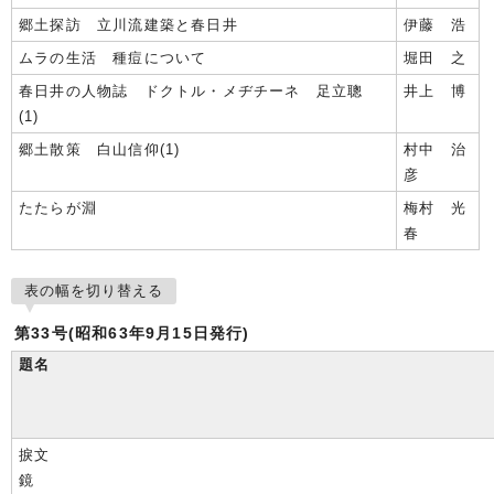
郷土探訪 立川流建築と春日井
伊藤 浩
ムラの生活 種痘について
堀田 之
春日井の人物誌 ドクトル・メヂチーネ 足立聰
井上 博
(1)
郷土散策 白山信仰(1)
村中 治
彦
たたらが淵
梅村 光
春
表の幅を切り替える
第33号(昭和63年9月15日発行)
題名
捩文