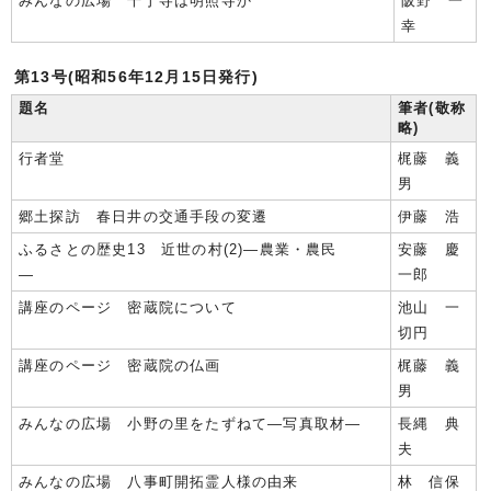
みんなの広場 千丁寺は明照寺か
阪野 一
幸
第13号(昭和56年12月15日発行)
題名
筆者(敬称
略)
行者堂
梶藤 義
男
郷土探訪 春日井の交通手段の変遷
伊藤 浩
ふるさとの歴史13 近世の村(2)―農業・農民
安藤 慶
―
一郎
講座のページ 密蔵院について
池山 一
切円
講座のページ 密蔵院の仏画
梶藤 義
男
みんなの広場 小野の里をたずねて―写真取材―
長縄 典
夫
みんなの広場 八事町開拓霊人様の由来
林 信保