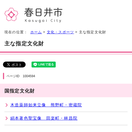
現在の位置：
ホーム
>
文化・スポーツ
> 主な指定文化財
主な指定文化財
ページID 1004594
国指定文化財
木造薬師如来立像 熊野町・密蔵院
絹本著色聖宝像 田楽町・林昌院