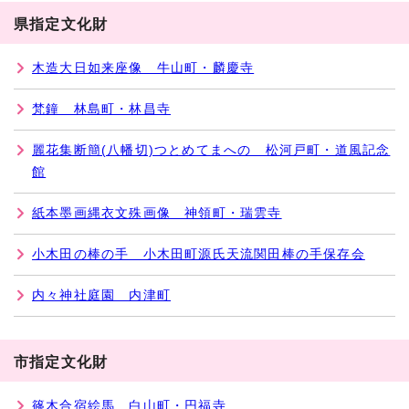
県指定文化財
木造大日如来座像 牛山町・麟慶寺
梵鐘 林島町・林昌寺
麗花集断簡(八幡切)つとめてまへの 松河戸町・道風記念
館
紙本墨画縄衣文殊画像 神領町・瑞雲寺
小木田の棒の手 小木田町源氏天流関田棒の手保存会
内々神社庭園 内津町
市指定文化財
篠木合宿絵馬 白山町・円福寺