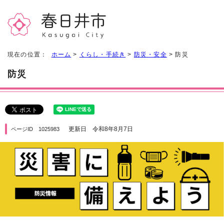
現在の位置：
ホーム
>
くらし・手続き
>
防災・安全
> 防災
防災
更新日 令和8年8月7日
ページID 1025983