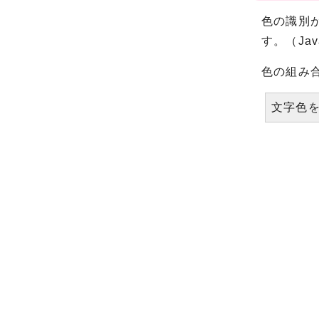
色の識別
す。（Ja
色の組み
文字色を