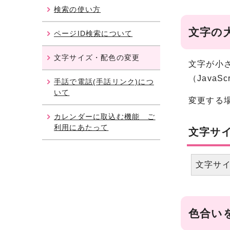
検索の使い方
文字の
ページID検索について
文字サイズ・配色の変更
文字が小
（Java
手話で電話(手話リンク)につ
いて
変更する
カレンダーに取込む機能 ご
利用にあたって
文字サ
文字サ
色合い