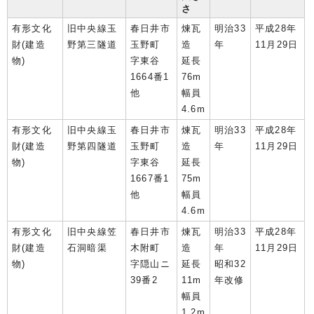
さ
有形文化
旧中央線玉
春日井市
煉瓦
明治33
平成28年
財(建造
野第三隧道
玉野町
造
年
11月29日
物)
字東谷
延長
1664番1
76m
他
幅員
4.6m
有形文化
旧中央線玉
春日井市
煉瓦
明治33
平成28年
財(建造
野第四隧道
玉野町
造
年
11月29日
物)
字東谷
延長
1667番1
75m
他
幅員
4.6m
有形文化
旧中央線笠
春日井市
煉瓦
明治33
平成28年
財(建造
石洞暗渠
木附町
造
年
11月29日
物)
字隠山ニ
延長
昭和32
39番2
11m
年改修
幅員
1.2m