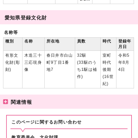
愛知県登録文化財
名称等
種別
名称
所在地
員数
時代
登録年
月日
有形文
木造三十
春日井市白山
32駆
室町
令和5
化財(彫
三応現身
町9丁目1番
(33駆のう
時代
年8月
刻)
像
地7
ち1駆は補
後期
4日
作)
(16世
紀)
関連情報
このページに関する
お問い合わせ
教育委員会 文化財課