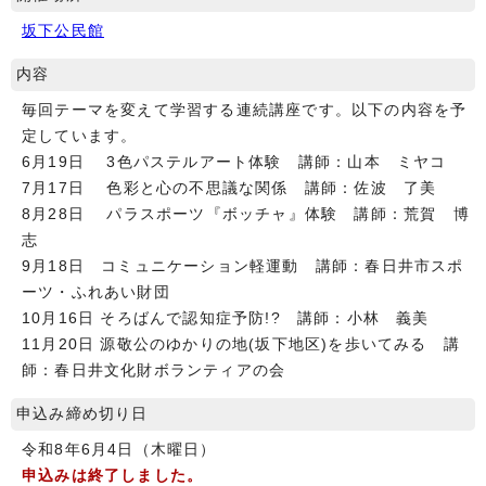
坂下公民館
内容
毎回テーマを変えて学習する連続講座です。以下の内容を予
定しています。
6月19日 3色パステルアート体験 講師：山本 ミヤコ
7月17日 色彩と心の不思議な関係 講師：佐波 了美
8月28日 パラスポーツ『ボッチャ』体験 講師：荒賀 博
志
9月18日 コミュニケーション軽運動 講師：春日井市スポ
ーツ・ふれあい財団
10月16日 そろばんで認知症予防!? 講師：小林 義美
11月20日 源敬公のゆかりの地(坂下地区)を歩いてみる 講
師：春日井文化財ボランティアの会
申込み締め切り日
令和8年6月4日（木曜日）
申込みは終了しました。