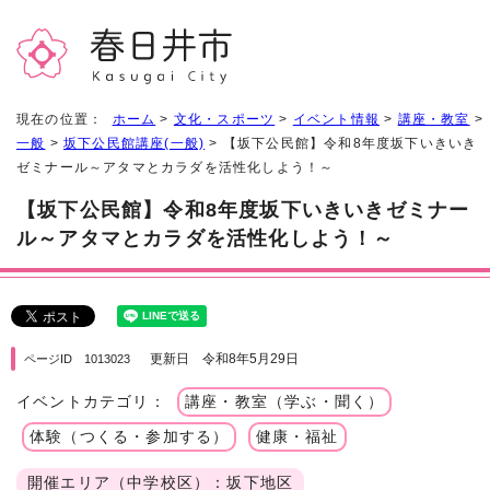
現在の位置：
ホーム
>
文化・スポーツ
>
イベント情報
>
講座・教室
>
一般
>
坂下公民館講座(一般)
> 【坂下公民館】令和8年度坂下いきいき
ゼミナール～アタマとカラダを活性化しよう！～
【坂下公民館】令和8年度坂下いきいきゼミナー
ル～アタマとカラダを活性化しよう！～
更新日 令和8年5月29日
ページID 1013023
イベントカテゴリ：
講座・教室（学ぶ・聞く）
体験（つくる・参加する）
健康・福祉
開催エリア（中学校区）：坂下地区