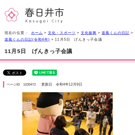
現在の位置：
ホーム
>
文化・スポーツ
>
文化振興
>
道風くんの日記
>
道風くんの日記(令和4年)
> 11月5日 げんきっ子会議
11月5日 げんきっ子会議
更新日 令和4年12月9日
ページID 1030472