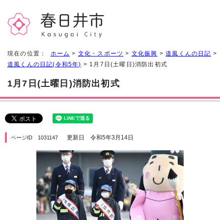
現在の位置：
ホーム
>
文化・スポーツ
>
文化振興
>
道風くんの日記
>
道風くんの日記(令和5年)
> 1月7日(土曜日)消防出初式
1月7日(土曜日)消防出初式
更新日 令和5年3月14日
ページID 1031147