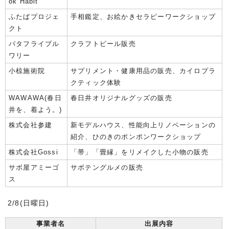
ok Habit
ふたばプロジェ
手相鑑定、お絵かきセラピーワークショップ
クト
バタフライブル
クラフトビール販売
ワリー
小椋施術院
サプリメント・健康用品の販売、カイロプラ
クティック体験
WAWAWA(春日
春日井オリジナルグッズの販売
井を、着よう。)
株式会社参建
新モデルハウス、性能向上リノベーションの
紹介、ひのきのポンポンワークショップ
株式会社Gossi
「帯」「畳縁」をリメイクした小物の販売
サボ屋アミーゴ
サボテングルメの販売
ス
2/8(日曜日)
事業者名
出展内容