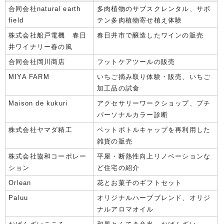
合同会社natural earth
多肉植物のサブスクレンタル、サボ
field
テン多肉植物寄せ植え体験
株式会社船戸電機 春日
春日井市で醸造したワインの販売
井ワイナリー春の風
合同会社岡川商店
フットケアツールの販売
MIYA FARM
いちご摘み取り体験・販売、いちご
加工品の試食
Maison de kukuri
アクセサリーワークショップ、プチ
パーソナルカラー診断
株式会社ヤマダ精工
ペットボトルキャップを再利用した
雑貨の販売
株式会社協和コーポレー
平屋・断熱性向上リノベーションな
ション
ど住宅の紹介
Orlean
花とお菓子のギフトセット
Paluu
オリジナルハーブブレンド、オリジ
ナルアロマオイル