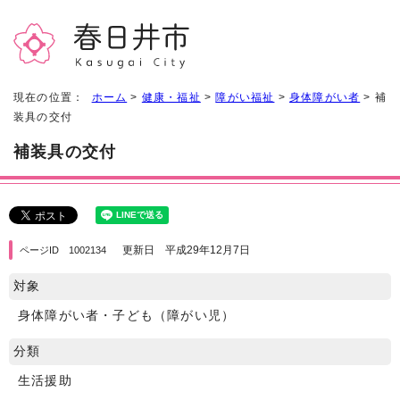
現在の位置：
ホーム
>
健康・福祉
>
障がい福祉
>
身体障がい者
> 補
装具の交付
補装具の交付
更新日 平成29年12月7日
ページID 1002134
対象
身体障がい者・子ども（障がい児）
分類
生活援助