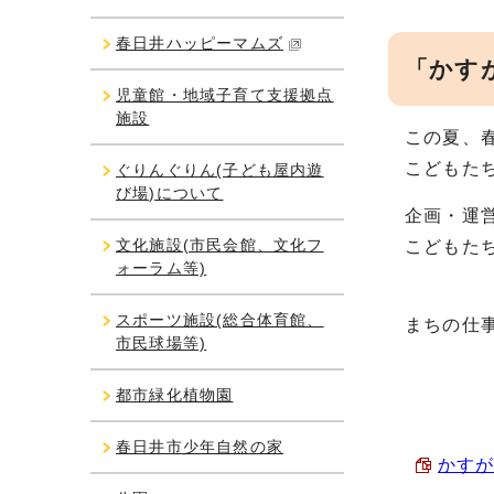
春日井ハッピーマムズ
「かす
児童館・地域子育て支援拠点
施設
この夏、
こどもた
ぐりんぐりん(子ども屋内遊
び場)について
企画・運
文化施設(市民会館、文化フ
こどもた
ォーラム等)
スポーツ施設(総合体育館、
まちの仕
市民球場等)
都市緑化植物園
春日井市少年自然の家
かすが