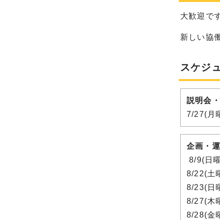
大歓迎で
新しい協
スケジ
説明会
7/27(
企画・
8/9(
8/22(
8/23(
8/27(
8/28(