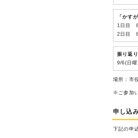
「かす
1日目 
2日目 
振り返
9/6(日
場所：市
※ご参加
申し込
下記の申