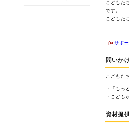
こどもた
です。
こどもた
サポー
問いか
こどもた
・「もっ
・こども
資材提