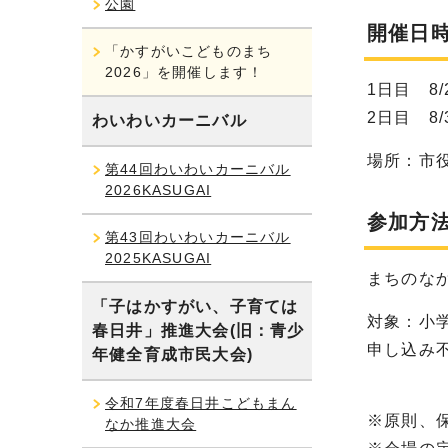
公園
開催日
「かすがいこどものまち
2026」を開催します！
1日目 8/
2日目 8/
わいわいカーニバル
場所：市役
第44回わいわいカーニバル
2026KASUGAI
参加方
第43回わいわいカーニバル
2025KASUGAI
まちのな
「子はかすがい、子育ては
対象：小
春日井」推進大会(旧：青少
申し込み
年健全育成市民大会)
令和7年度春日井こどもまん
※原則、
なか推進大会