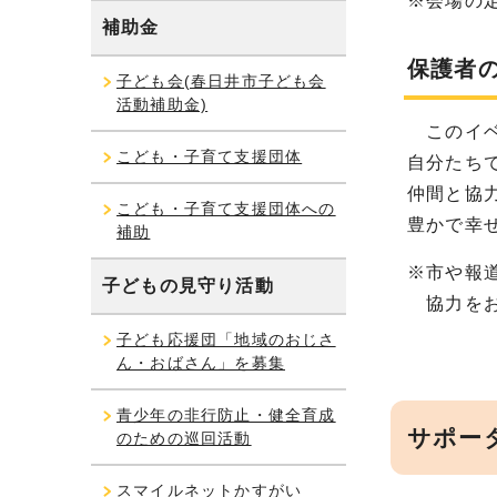
※会場の
補助金
保護者
子ども会(春日井市子ども会
活動補助金)
このイベ
こども・子育て支援団体
自分たち
仲間と協
こども・子育て支援団体への
豊かで幸
補助
※市や報
子どもの見守り活動
協力をお
子ども応援団「地域のおじさ
ん・おばさん」を募集
青少年の非行防止・健全育成
サポー
のための巡回活動
スマイルネットかすがい