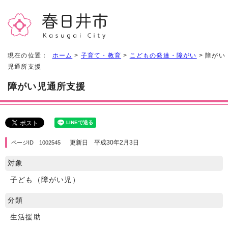
現在の位置：
ホーム
>
子育て・教育
>
こどもの発達・障がい
> 障がい
児通所支援
障がい児通所支援
更新日 平成30年2月3日
ページID 1002545
対象
子ども（障がい児）
分類
生活援助