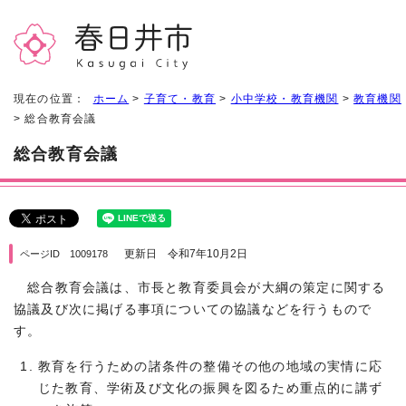
現在の位置：
ホーム
>
子育て・教育
>
小中学校・教育機関
>
教育機関
> 総合教育会議
総合教育会議
更新日 令和7年10月2日
ページID 1009178
総合教育会議は、市長と教育委員会が大綱の策定に関する
協議及び次に掲げる事項についての協議などを行うもので
す。
教育を行うための諸条件の整備その他の地域の実情に応
じた教育、学術及び文化の振興を図るため重点的に講ず