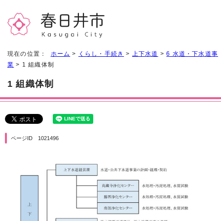
現在の位置：
ホーム
>
くらし・手続き
>
上下水道
>
6 水道・下水道事
業
> 1 組織体制
1 組織体制
ページID 1021496