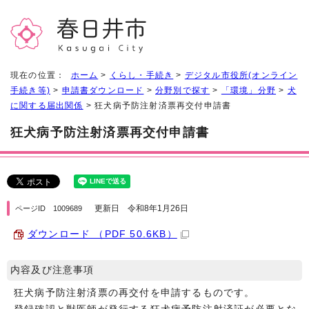
現在の位置：
ホーム
>
くらし・手続き
>
デジタル市役所(オンライン
手続き等)
>
申請書ダウンロード
>
分野別で探す
>
「環境」分野
>
犬
に関する届出関係
> 狂犬病予防注射済票再交付申請書
狂犬病予防注射済票再交付申請書
更新日 令和8年1月26日
ページID 1009689
ダウンロード （PDF 50.6KB）
内容及び注意事項
狂犬病予防注射済票の再交付を申請するものです。