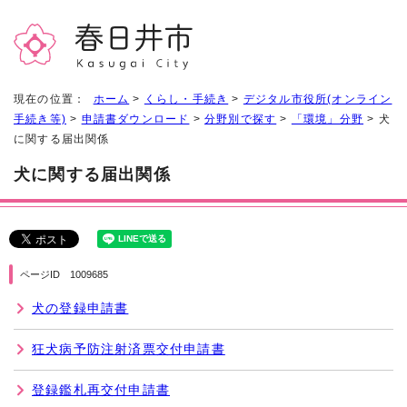
現在の位置：
ホーム
>
くらし・手続き
>
デジタル市役所(オンライン
手続き等)
>
申請書ダウンロード
>
分野別で探す
>
「環境」分野
> 犬
に関する届出関係
犬に関する届出関係
ページID 1009685
犬の登録申請書
狂犬病予防注射済票交付申請書
登録鑑札再交付申請書