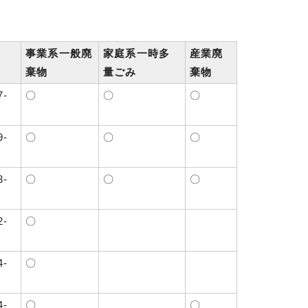
事業系一般廃
家庭系一時多
産業廃
棄物
量ごみ
棄物
7-
〇
〇
〇
9-
〇
〇
〇
3-
〇
〇
〇
2-
〇
4-
〇
4-
〇
〇