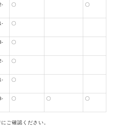
2-
〇
〇
1-
〇
3-
〇
2-
〇
1-
〇
3-
〇
〇
〇
者にご確認ください。