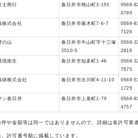
富士商行
春日井市桃山町3-191
0568-8
0789
輸株式会社
春日井市篠木町7-6-7
0568-8
7126
野の山
春日井市牛山町字十三塚
0568-3
2510-5
2818
環境衛生
春日井市知多町1-46
0568-3
7575
保繕株式会社
春日井市出川町4-11-10
0568-5
1729
サン春日井
春日井市上条町1-79
0568-8
4757
条件や金額等は同一ではありませんので、詳細は各許可業
は、許可番号順に掲載しています。