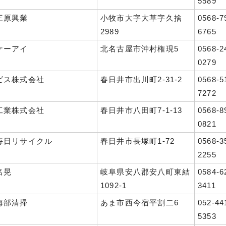
5589
三原興業
小牧市大字大草字久捨
0568-7
2989
6765
ケーアイ
北名古屋市沖村権現5
0568-2
0279
ビス株式会社
春日井市出川町2-31-2
0568-5
7272
工業株式会社
春日井市八田町7-1-13
0568-8
0821
毎日リサイクル
春日井市長塚町1-72
0568-3
2255
名晃
岐阜県安八郡安八町東結
0584-6
1092-1
3411
海部清掃
あま市西今宿平割二6
052-44
5353