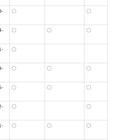
9-
〇
〇
4-
〇
〇
〇
1-
〇
9-
〇
〇
〇
5-
〇
〇
〇
2-
〇
〇
1-
〇
〇
〇