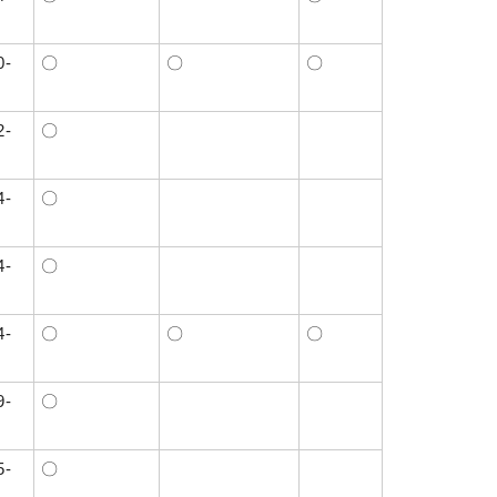
0-
〇
〇
〇
2-
〇
4-
〇
4-
〇
4-
〇
〇
〇
9-
〇
5‐
〇