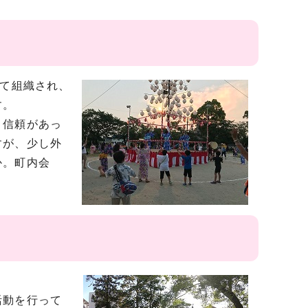
って組織され、
す。
、信頼があっ
すが、少し外
か。町内会
活動を行って