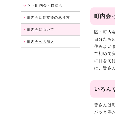
区・町内会・自治会
町内会
町内会活動支援のあり方
町内会について
区・町内
自分たち
町内会への加入
住みよい
て初めて
に目を向
は、皆さ
いろん
皆さんは
パッと浮