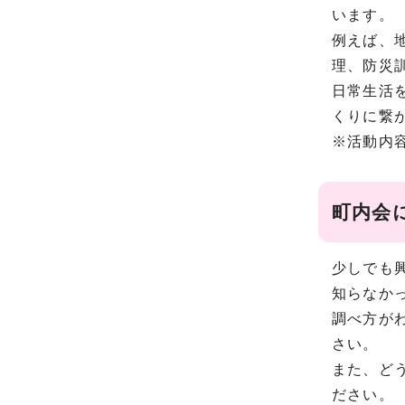
います。
例えば、
理、防災
日常生活
くりに繋
※活動内
町内会
少しでも
知らなか
調べ方がわ
さい。
また、ど
ださい。