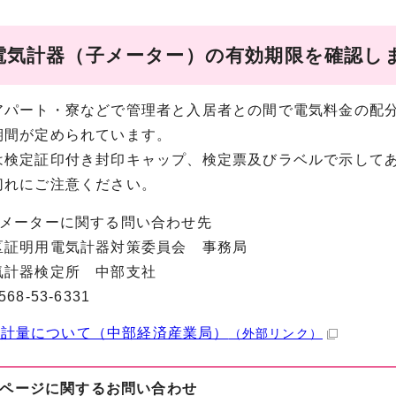
電気計器（子メーター）の有効期限を確認し
アパート・寮などで管理者と入居者との間で電気料金の配
期間が定められています。
は検定証印付き封印キャップ、検定票及びラベルで示して
切れにご注意ください。
子メーターに関する問い合わせ先
証明用電気計器対策委員会 事務局
計器検定所 中部支社
8-53-6331
の計量について（中部経済産業局）
（外部リンク）
ページに関する
お問い合わせ