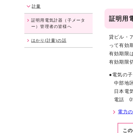
計量
証明用
証明用電気計器（子メータ
ー）管理者の皆様へ
貸ビル・
はかり(計量)の話
って有効
有効期限
有効期限
●電気の
中部地区
日本電気
電話 056
電力
この