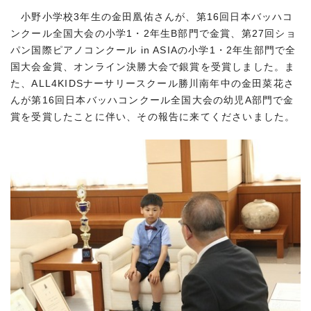
小野小学校3年生の金田凰佑さんが、第16回日本バッハコ
ンクール全国大会の小学1・2年生B部門で金賞、第27回ショ
パン国際ピアノコンクール in ASIAの小学1・2年生部門で全
国大会金賞、オンライン決勝大会で銀賞を受賞しました。ま
た、ALL4KIDSナーサリースクール勝川南年中の金田菜花さ
んが第16回日本バッハコンクール全国大会の幼児A部門で金
賞を受賞したことに伴い、その報告に来てくださいました。