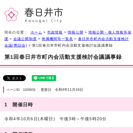
現在の位置：
ホーム
>
市政情報
>
情報公開
>
情報公開・個人情報等保
護
>
会議公開制度
>
附属機関等一覧表
>
春日井市町内会活動支援検討
会議(懇話会)
> 第1回春日井市町内会活動支援検討会議議事録
第1回春日井市町内会活動支援検討会議議事録
更新日 令和4年11月16日
ページID 1029933
1 開催日時
令和4年10月6日(木曜日) 午後3時～午後5時20分