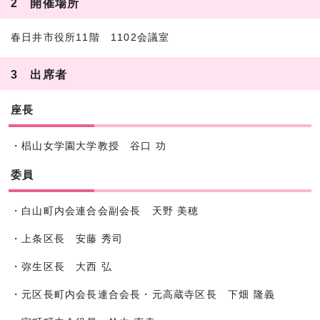
2 開催場所
春日井市役所11階 1102会議室
3 出席者
座長
・椙山女学園大学教授 谷口 功
委員
・白山町内会連合会副会長 天野 美穂
・上条区長 安藤 秀司
・弥生区長 大西 弘
・元区長町内会長連合会長・元高蔵寺区長 下畑 隆義