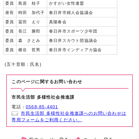
委員
島居 桂子
かすがい女性連盟
座長
時田 加代子
春日井市婦人会協議会
委員
冨田 えり
真陽春会
委員
長江 勝郎
春日井市スポーツ少年団
委員
森 さとみ
春日井スカウト団協議会
委員
横谷 哲男
春日井市インディアカ協会
(五十音順：氏名)
このページに関する
お問い合わせ
市民生活部 多様性社会推進課
電話：
0568-85-4401
市民生活部 多様性社会推進課へのお問い合わせは
専用フォームをご利用ください。