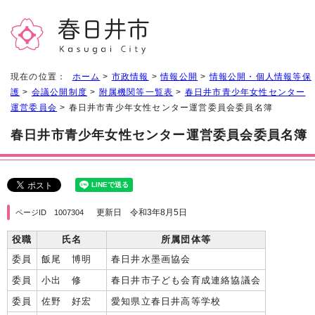
現在の位置：
ホーム
>
市政情報
>
情報公開
>
情報公開・個人情報等保
護
>
会議公開制度
>
附属機関等一覧表
>
春日井市青少年女性センター
運営委員会
> 春日井市青少年女性センター運営委員会委員名簿
春日井市青少年女性センター運営委員会委員名簿
更新日 令和3年8月5日
ページID 1007304
役職
氏名
所属団体等
委員
飯尾 博明
春日井水墨画協会
委員
小出 修
春日井市子ども会育成連絡協議会
委員
佐野 好宏
愛知県立春日井高等学校