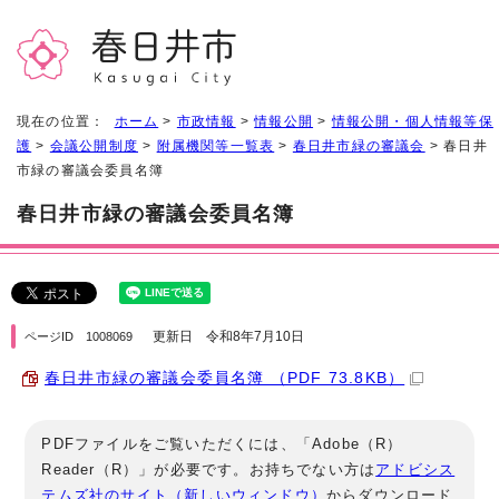
現在の位置：
ホーム
>
市政情報
>
情報公開
>
情報公開・個人情報等保
護
>
会議公開制度
>
附属機関等一覧表
>
春日井市緑の審議会
> 春日井
市緑の審議会委員名簿
春日井市緑の審議会委員名簿
更新日 令和8年7月10日
ページID 1008069
春日井市緑の審議会委員名簿 （PDF 73.8KB）
PDFファイルをご覧いただくには、「Adobe（R）
Reader（R）」が必要です。お持ちでない方は
アドビシス
テムズ社のサイト（新しいウィンドウ）
からダウンロード