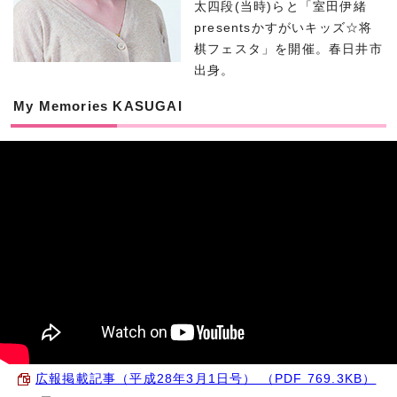
太四段(当時)らと「室田伊緒
presentsかすがいキッズ☆将
棋フェスタ」を開催。春日井市
出身。
My Memories KASUGAI
広報掲載記事（平成28年3月1日号） （PDF 769.3KB）