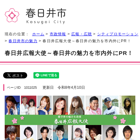
現在の位置：
ホーム
>
市政情報
>
広報・広聴
>
シティプロモーション
>
春日井市の魅力
> 春日井広報大使～春日井の魅力を市内外にPR！
春日井広報大使～春日井の魅力を市内外にPR！
更新日 令和8年4月10日
ページID 1011025