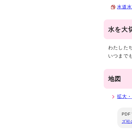
水道水
水を大
わたした
いつまで
地図
拡大
PD
ズ社