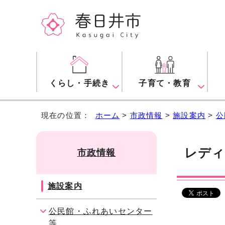
くらし・手続き
子育て・教育
現在の位置：
ホーム
>
市政情報
>
施設案内
>
公
レディ
市政情報
施設案内
公民館・ふれあいセンター
等