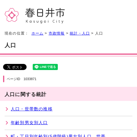
現在の位置：
ホーム
>
市政情報
>
統計・人口
> 人口
人口
ページID 1033871
人口に関する統計
人口・世帯数の推移
年齢別男女別人口
町・丁目別年齢別(5歳階級)男女別人口、世帯