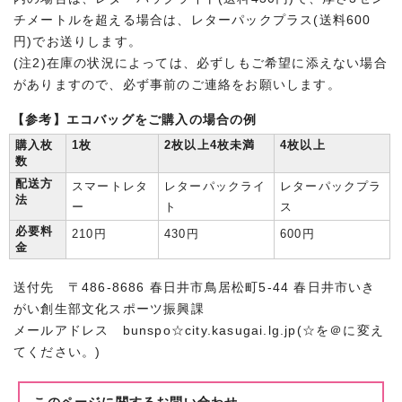
チメートルを超える場合は、レターパックプラス(送料600
円)でお送りします。
(注2)在庫の状況によっては、必ずしもご希望に添えない場合
がありますので、必ず事前のご連絡をお願いします。
【参考】エコバッグをご購入の場合の例
購入枚
1枚
2枚以上4枚未満
4枚以上
数
配送方
スマートレタ
レターパックライ
レターパックプラ
法
ー
ト
ス
必要料
210円
430円
600円
金
送付先 〒486-8686 春日井市鳥居松町5‐44 春日井市いき
がい創生部文化スポーツ振興課
メールアドレス bunspo☆city.kasugai.lg.jp(☆を＠に変え
てください。)