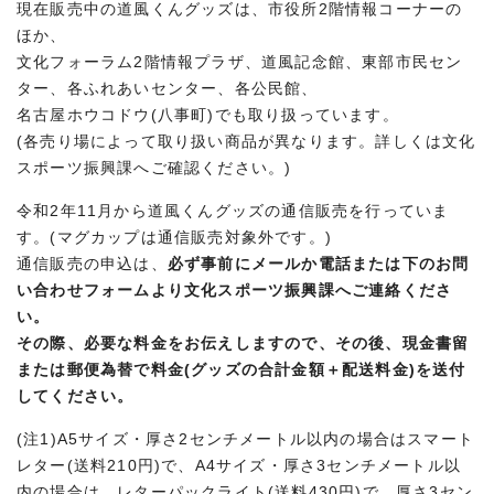
現在販売中の道風くんグッズは、市役所2階情報コーナーの
ほか、
文化フォーラム2階情報プラザ、道風記念館、東部市民セン
ター、各ふれあいセンター、各公民館、
名古屋ホウコドウ(八事町)でも取り扱っています。
(各売り場によって取り扱い商品が異なります。詳しくは文化
スポーツ振興課へご確認ください。)
令和2年11月から道風くんグッズの通信販売を行っていま
す。(マグカップは通信販売対象外です。)
通信販売の申込は、
必ず事前にメールか電話または下のお問
い合わせフォームより文化スポーツ振興
課へご連絡くださ
い。
その際、必要な料金をお伝えしますので、
その後、現金書留
または郵便為替で料金(グッズの合計金額＋配送料金)を送付
してください
。
(注1)A5サイズ・厚さ2センチメートル以内の場合はスマート
レター(送料210円)で、A4サイズ・厚さ3センチメートル以
内の場合は、レターパックライト(送料430円)で、厚さ3セン