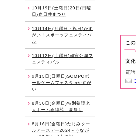
10月19日(土曜日)20日(日曜
日)春日井まつり
10月14日(月曜日・祝日)かす
がい！スポーツフェスティバ
ル
この
10月12日(土曜日)朝宮公園フ
文化
ェスティバル
電話
9月15日(日曜日)SOMPOボ
ールゲームフェスタinかすが
い
8月30日(金曜日)特別養護老
人ホーム春緑苑 夏祭り
8月16日(金曜日)たじみクー
ルアースデー2024～うなが