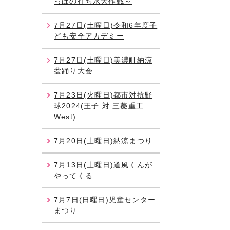
っぱの打ち水大作戦～
7月27日(土曜日)令和6年度子
ども安全アカデミー
7月27日(土曜日)美濃町納涼
盆踊り大会
7月23日(火曜日)都市対抗野
球2024(王子 対 三菱重工
West)
7月20日(土曜日)納涼まつり
7月13日(土曜日)道風くんが
やってくる
7月7日(日曜日)児童センター
まつり