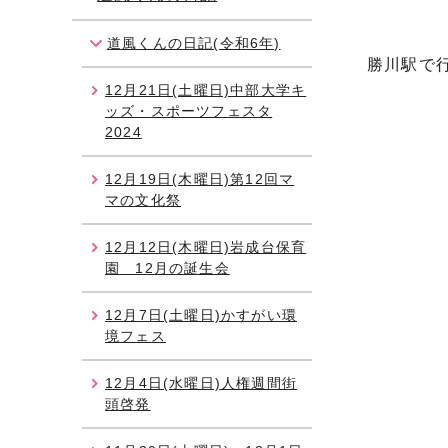
道風くんの日記(令和6年)
勝川駅で
12月21日(土曜日)中部大学キ
ッズ・スポーツフェスタ
2024
12月19日(木曜日)第12回マ
マの文化祭
12月12日(木曜日)岩成台保育
園 12月の誕生会
12月7日(土曜日)かすがい環
境フェス
12月4日(水曜日)人権週間街
頭啓発