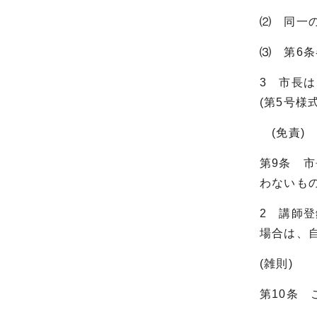
⑵ 同一
⑶ 第6
3 市長
(第5号様
(免責)
第9条 
わないも
2 講師
場合は、
(雑則)
第10条