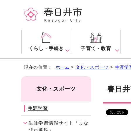
くらし・手続き
子育て・教育
現在の位置：
ホーム
>
文化・スポーツ
>
生涯学
春日井
文化・スポーツ
生涯学習
生涯学習情報サイト「まな
びゃ選科」