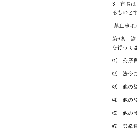
3 市長
るものと
(禁止事項
第6条 
を行って
⑴ 公序
⑵ 法令
⑶ 他の
⑷ 他の
⑸ 他の
⑹ 選挙