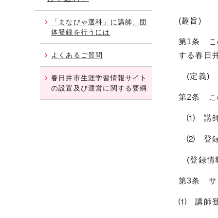
(趣旨)
「まなびゃ選科」に講師、団
体登録を行うには
第1条 
よくあるご質問
する春日
(定義)
春日井市生涯学習情報サイト
の設置及び運営に関する要綱
第2条 
⑴ 講師
⑵ 登録
(登録情
第3条 
⑴ 講師