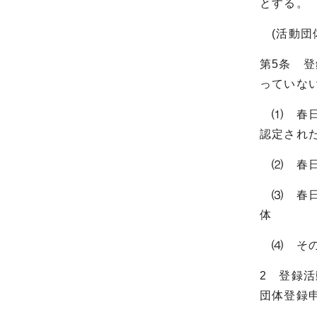
とする。
(活動団
第5条 
っていな
⑴ 春日
認定され
⑵ 春日
⑶ 春日
体
⑷ その
2 登録
団体登録