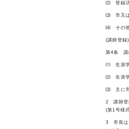
⑵ 登録
⑶ 市又
⑷ その
(講師登録
第4条 
⑴ 生涯
⑵ 生涯
⑶ 主に
2 講師
(第1号様
3 市長