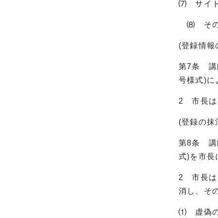
⑺ サイ
⑻ その
(登録情報
第7条 
号様式)
2 市長
(登録の抹
第8条 
式)を市
2 市長
消し、そ
⑴ 虚偽