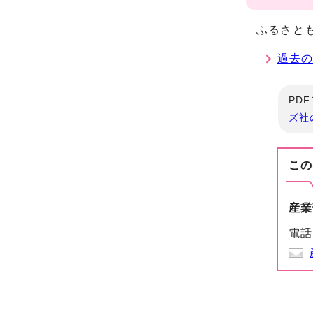
ふるさと
過去
PD
ズ社
この
産業
電話