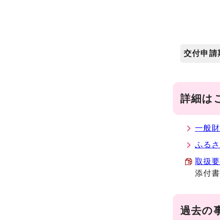
交付申請
詳細は
一般財
ふる
取扱要領
添付
過去の