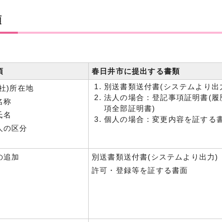
類
項
春日井市に提出する書類
別送書類送付書(システムより出
社)所在地
法人の場合：登記事項証明書(履
名称
項全部証明書)
氏名
個人の場合：変更内容を証する
人の区分
の追加
別送書類送付書(システムより出力)
許可・登録等を証する書面