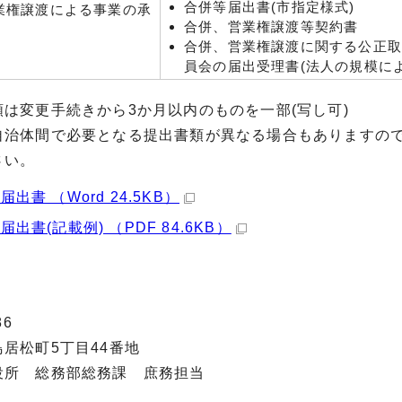
合併等届出書(市指定様式)
業権譲渡による事業の承
合併、営業権譲渡等契約書
合併、営業権譲渡に関する公正
員会の届出受理書(法人の規模によ
類は変更手続きから3か月以内のものを一部(写し可)
自治体間で必要となる提出書類が異なる場合もありますの
さい。
出書 （Word 24.5KB）
届出書(記載例) （PDF 84.6KB）
86
居松町5丁目44番地
役所 総務部総務課 庶務担当