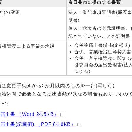
項
春日井市に提出する書類
社)の変更
法人：登記事項証明書(履歴
明書)
個人：代表者の身元証明書、
記されていないことの証明書
合併等届出書(市指定様式)
業権譲渡による事業の承継
合併、営業権譲渡等契約書
合併、営業権譲渡に関する
引委員会の届出受理書(法
による)
類は変更手続きから3か月以内のものを一部(写し可)
自治体間で必要となる提出書類が異なる場合もありますの
さい。
出書 （Word 24.5KB）
届出書(記載例) （PDF 84.6KB）