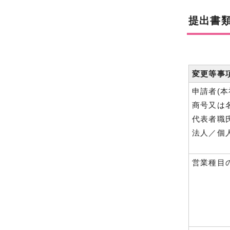
提出書
変更等事
申請者(本
商号又は
代表者職
法人／個
営業種目