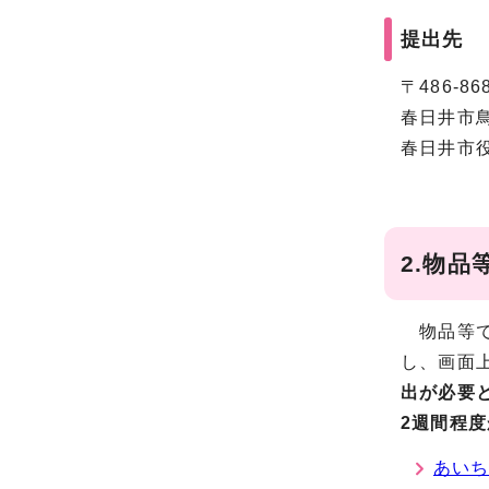
提出先
〒486-86
春日井市鳥
春日井市
2.物品
物品等で
し、画面
出が必要
2週間程
あいち