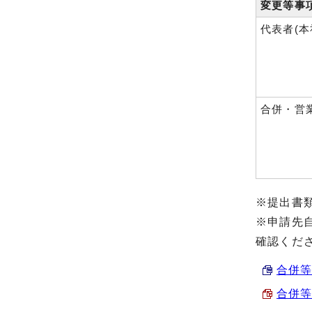
変更等事
代表者(本
合併・営
※提出書
※申請先
確認くだ
合併等届
合併等