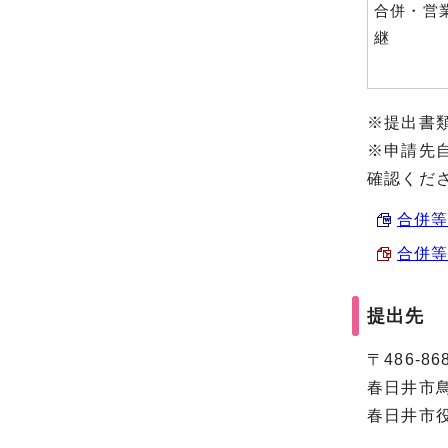
合併・営
継
※提出書
※申請先
確認くだ
合併等届
合併等
提出先
〒486-86
春日井市鳥
春日井市