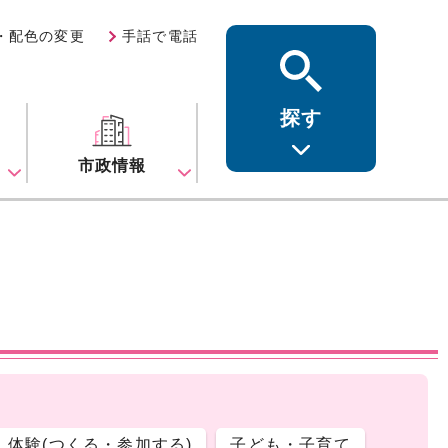
・配色の変更
手話で電話
探す
ス
市政情報
体験(つくる・参加する)
子ども・子育て