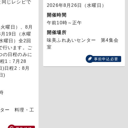
と同じレシピで
2026年8月26日（水曜日）
開催時間
午前10時～正午
日（火曜日）
、8月
開催場所
8月19日（水曜
味美ふれあいセンター 第4集会
（水曜日）
全2回
室
で行います。ご
つの日程のみに
事前申込必要
1：7月28
日)日程2：8月
日)
時
ター 料理・工