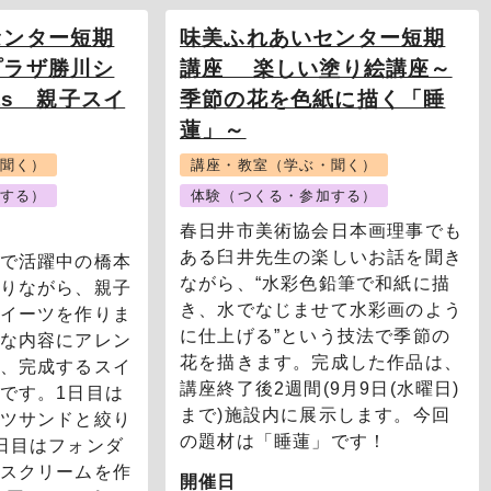
センター短期
味美ふれあいセンター短期
プラザ勝川シ
講座 楽しい塗り絵講座～
nts 親子スイ
季節の花を色紙に描く「睡
蓮」～
聞く）
講座・教室（学ぶ・聞く）
する）
体験（つくる・参加する）
春日井市美術協会日本画理事でも
ある臼井先生の楽しいお話を聞き
で活躍中の橋本
ながら、“水彩色鉛筆で和紙に描
りながら、親子
き、水でなじませて水彩画のよう
イーツを作りま
に仕上げる”という技法で季節の
な内容にアレン
花を描きます。完成した作品は、
、完成するスイ
講座終了後2週間(9月9日(水曜日)
です。1日目は
まで)施設内に展示します。今回
ツサンドと絞り
の題材は「睡蓮」です！
日目はフォンダ
スクリームを作
開催日