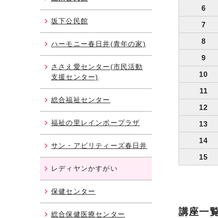
6
坂下公民館
7
8
ハーモニー春日井(青年の家)
9
ささえ愛センター(市民活動
10
支援センター)
11
総合福祉センター
12
福祉の里レインボープラザ
13
14
サン・アビリティーズ春日井
15
レディヤンかすがい
保健センター
講座一
総合保健医療センター