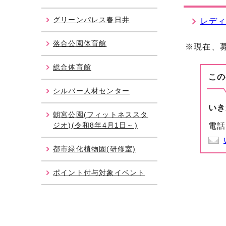
グリーンパレス春日井
レデ
落合公園体育館
※現在、
総合体育館
この
シルバー人材センター
いき
朝宮公園(フィットネススタ
ジオ)(令和8年4月1日～)
電話
都市緑化植物園(研修室)
ポイント付与対象イベント