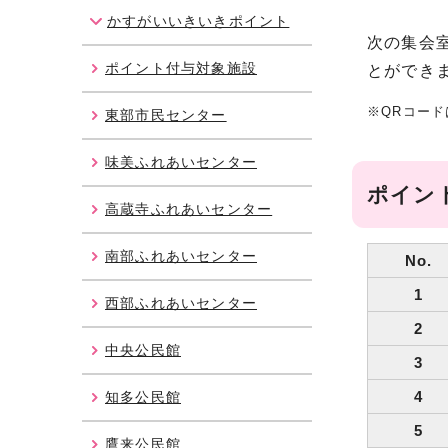
かすがいいきいきポイント
次の集会
ポイント付与対象施設
とができま
※QRコー
東部市民センター
味美ふれあいセンター
ポイン
高蔵寺ふれあいセンター
南部ふれあいセンター
No.
1
西部ふれあいセンター
2
中央公民館
3
4
知多公民館
5
鷹来公民館