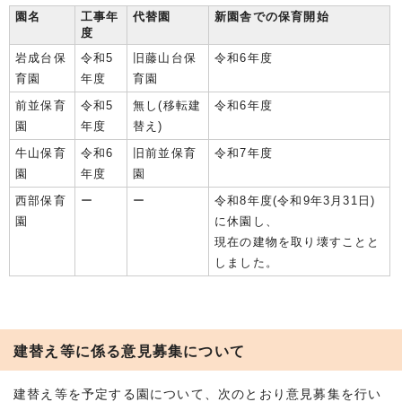
園名
工事年
代替園
新園舎での保育開始
度
岩成台保
令和5
旧藤山台保
令和6年度
育園
年度
育園
前並保育
令和5
無し(移転建
令和6年度
園
年度
替え)
牛山保育
令和6
旧前並保育
令和7年度
園
年度
園
西部保育
ー
ー
令和8年度(令和9年3月31日)
園
に休園し、
現在の建物を取り壊すことと
しました。
建替え等に係る意見募集について
建替え等を予定する園について、次のとおり意見募集を行い