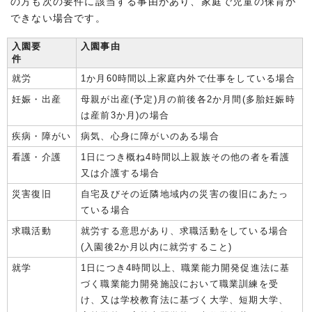
の方も次の要件に該当する事由があり、家庭で児童の保育が
できない場合です。
入園要
入園事由
件
就労
1か月60時間以上家庭内外で仕事をしている場合
妊娠・出産
母親が出産(予定)月の前後各2か月間(多胎妊娠時
は産前3か月)の場合
疾病・障がい
病気、心身に障がいのある場合
看護・介護
1日につき概ね4時間以上親族その他の者を看護
又は介護する場合
災害復旧
自宅及びその近隣地域内の災害の復旧にあたっ
ている場合
求職活動
就労する意思があり、求職活動をしている場合
(入園後2か月以内に就労すること)
就学
1日につき4時間以上、職業能力開発促進法に基
づく職業能力開発施設において職業訓練を受
け、又は学校教育法に基づく大学、短期大学、