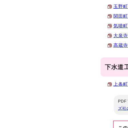
玉野町 
関田町
気噴町
大泉寺町
高蔵寺町
下水道
上条町 
PD
ズ社
この