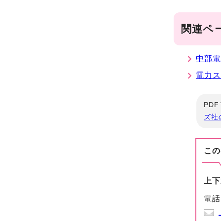
関連ペ
中部電
電力ス
PD
ズ社
この
上下
電話