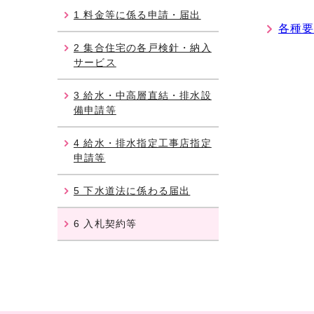
1 料金等に係る申請・届出
各種
2 集合住宅の各戸検針・納入
サービス
3 給水・中高層直結・排水設
備申請等
4 給水・排水指定工事店指定
申請等
5 下水道法に係わる届出
6 入札契約等