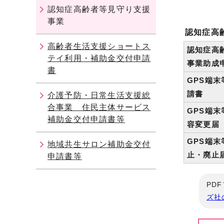
認知症高齢者等見守り支援
事業
認知症高
高齢者生活支援ショートス
認知症高
テイ利用・補助金交付申請
事業助成
書
GPS端
請書
介護予防・日常生活支援総
合事業 住民主体サービス
GPS端
補助金交付申請書等
容変更届
GPS端
地域共生サロン補助金交付
止・廃止
申請書等
PD
ズ社