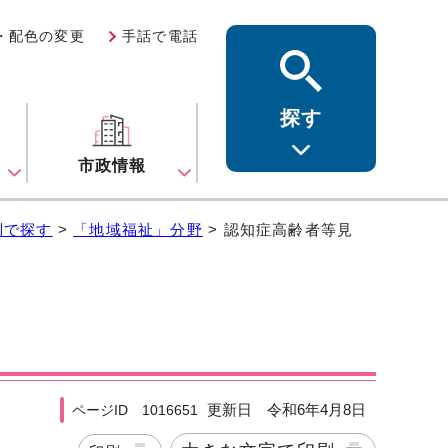
・配色の変更
手話で電話
探す
ス
市政情報
別で探す
>
「地域福祉」分野
> 認知症高齢者等見
更新日 令和6年4月8日
ページID 1016651