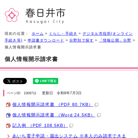
現在の位置：
ホーム
>
くらし・手続き
>
デジタル市役所(オンライン
手続き等)
>
申請書ダウンロード
>
分野別で探す
>
「情報公開」分野
>
個人情報開示請求書
個人情報開示請求書
更新日 令和8年7月3日
ページID 1009711
個人情報開示請求書 （PDF 80.7KB）
個人情報開示請求書 （Word 24.5KB）
記入例 （PDF 108.5KB）
あいち電子申請・届出システム ※本人のみ請求できま