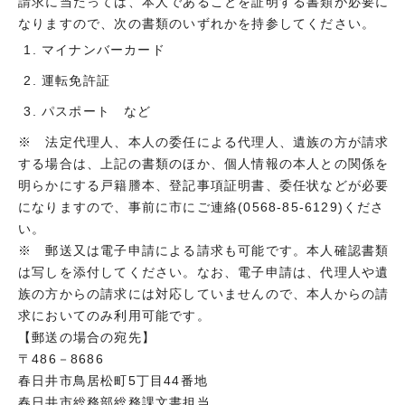
請求に当たっては、本人であることを証明する書類が必要に
なりますので、次の書類のいずれかを持参してください。
マイナンバーカード
運転免許証
パスポート など
※ 法定代理人、本人の委任による代理人、遺族の方が請求
する場合は、上記の書類のほか、個人情報の本人との関係を
明らかにする戸籍謄本、登記事項証明書、委任状などが必要
になりますので、事前に市にご連絡(0568-85-6129)くださ
い。
※ 郵送又は電子申請による請求も可能です。本人確認書類
は写しを添付してください。なお、電子申請は、代理人や遺
族の方からの請求には対応していませんので、本人からの請
求においてのみ利用可能です。
【郵送の場合の宛先】
〒486－8686
春日井市鳥居松町5丁目44番地
春日井市総務部総務課文書担当