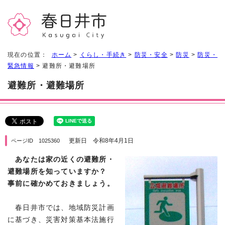
現在の位置：
ホーム
>
くらし・手続き
>
防災・安全
>
防災
>
防災・
緊急情報
> 避難所・避難場所
避難所・避難場所
更新日 令和8年4月1日
ページID 1025360
あなたは家の近くの避難所・
避難場所を知っていますか？
事前に確かめておきましょう。
春日井市では、地域防災計画
に基づき、災害対策基本法施行