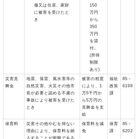
傷又は住居、家財
150
に被害を受けたと
万円
き
から
350
万円
を貸
付。
(所得
制限
あり)
災害見
地震、落雷、風水害等の
被害の程度
福祉
85－
舞金
自然災害、火災その他市
により、1
政策
6198
長が必要と認める不慮の
万5千円か
課
事故により被害を受けた
ら5万円の
とき
見舞金を支
給
保育料
災害その他やむを得ない
保育料を減
保育
85－
理由により、保育料を納
免
課
6202
入することが困難である