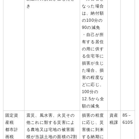
き
なった場合
は、納付額
の100分の
90の減免
・自己が所
有する居住
の用に供す
る住宅等に
損害が生じ
た場合、損
害の程度な
どに応じ、
100分の
12.5から全
額の減免
固定資
震災、風水害、火災その
損害の程度
資産
85－
産税
他これに類する災害によ
に応じ、災
税課
6105
都市計
る農地又は宅地の被害面
害後に到来
画税
積が当該土地の面積の2割
する納期に