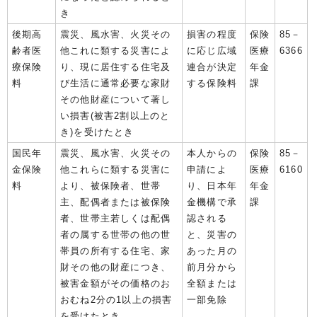
き
後期高
震災、風水害、火災その
損害の程度
保険
85－
齢者医
他これに類する災害によ
に応じ広域
医療
6366
療保険
り、現に居住する住宅及
連合が決定
年金
料
び生活に通常必要な家財
する保険料
課
その他財産について著し
い損害(被害2割以上のと
き)を受けたとき
国民年
震災、風水害、火災その
本人からの
保険
85－
金保険
他これらに類する災害に
申請によ
医療
6160
料
より、被保険者、世帯
り、日本年
年金
主、配偶者または被保険
金機構で承
課
者、世帯主若しくは配偶
認される
者の属する世帯の他の世
と、災害の
帯員の所有する住宅、家
あった月の
財その他の財産につき、
前月分から
被害金額がその価格のお
全額または
おむね2分の1以上の損害
一部免除
を受けたとき