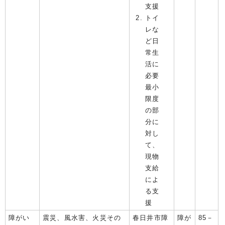
支援
トイ
レな
ど日
常生
活に
必要
最小
限度
の部
分に
対し
て、
現物
支給
によ
る支
援
障がい
震災、風水害、火災その
春日井市障
障が
85－