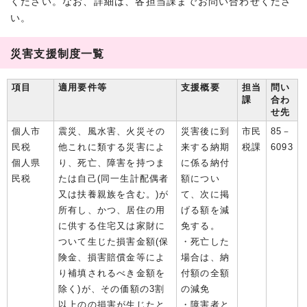
ください。なお、詳細は、各担当課までお問い合わせくださ
い。
災害支援制度一覧
項目
適用要件等
支援概要
担当
問い
課
合わ
せ先
個人市
震災、風水害、火災その
災害後に到
市民
85－
民税
他これに類する災害によ
来する納期
税課
6093
個人県
り、死亡、障害を持つま
に係る納付
民税
たは自己(同一生計配偶者
額につい
又は扶養親族を含む。)が
て、次に掲
所有し、かつ、居住の用
げる額を減
に供する住宅又は家財に
免する。
ついて生じた損害金額(保
・死亡した
険金、損害賠償金等によ
場合は、納
り補填されるべき金額を
付額の全額
除く)が、その価額の3割
の減免
以上のの損害が生じたと
・障害者と