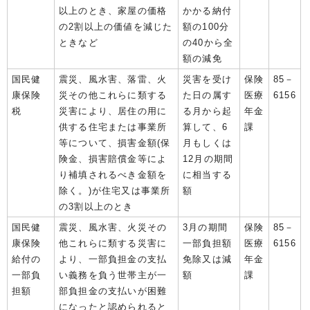
以上のとき、家屋の価格
かかる納付
の2割以上の価値を減じた
額の100分
ときなど
の40から全
額の減免
国民健
震災、風水害、落雷、火
災害を受け
保険
85－
康保険
災その他これらに類する
た日の属す
医療
6156
税
災害により、居住の用に
る月から起
年金
供する住宅または事業所
算して、6
課
等について、損害金額(保
月もしくは
険金、損害賠償金等によ
12月の期間
り補填されるべき金額を
に相当する
除く。)が住宅又は事業所
額
の3割以上のとき
国民健
震災、風水害、火災その
3月の期間
保険
85－
康保険
他これらに類する災害に
一部負担額
医療
6156
給付の
より、一部負担金の支払
免除又は減
年金
一部負
い義務を負う世帯主が一
額
課
担額
部負担金の支払いが困難
になったと認められると