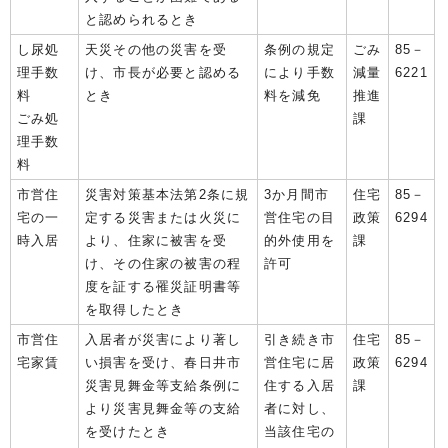
と認められるとき
し尿処
天災その他の災害を受
条例の規定
ごみ
85－
理手数
け、市長が必要と認める
により手数
減量
6221
料
とき
料を減免
推進
ごみ処
課
理手数
料
市営住
災害対策基本法第2条に規
3か月間市
住宅
85－
宅の一
定する災害または火災に
営住宅の目
政策
6294
時入居
より、住家に被害を受
的外使用を
課
け、その住家の被害の程
許可
度を証する罹災証明書等
を取得したとき
市営住
入居者が災害により著し
引き続き市
住宅
85－
宅家賃
い損害を受け、春日井市
営住宅に居
政策
6294
災害見舞金等支給条例に
住する入居
課
より災害見舞金等の支給
者に対し、
を受けたとき
当該住宅の