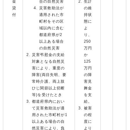
金
合の自然災害
生計
貸
災害救助法が
の維
付
適用された市
持状
町村をその区
態に
域以内に含む
よ
都道府県が2
り、
以上ある場合
250
の自然災害
万円
災害弔慰金の支給
か
対象となる自然災
125
害により、重度の
万円
障害(両目失明、要
の障
常時介護、両上肢
害見
ひじ関節以上切断
舞金
等)を受けたとき
を支
都道府県内におい
給。
て災害救助法が適
被害
用された市町村が1
の程
以上ある場合の自
度に
然災害により、負
より