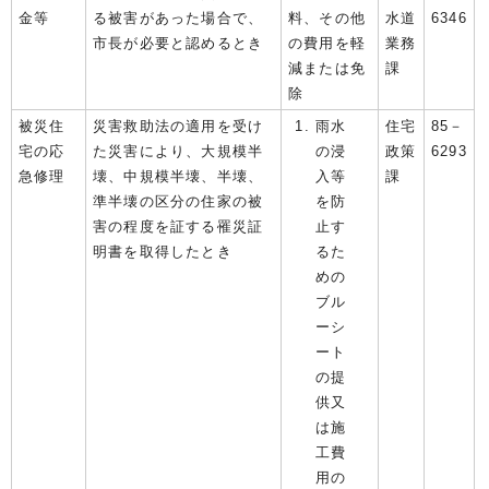
金等
る被害があった場合で、
料、その他
水道
6346
市長が必要と認めるとき
の費用を軽
業務
減または免
課
除
被災住
災害救助法の適用を受け
雨水
住宅
85－
宅の応
た災害により、大規模半
の浸
政策
6293
急修理
壊、中規模半壊、半壊、
入等
課
準半壊の区分の住家の被
を防
害の程度を証する罹災証
止す
明書を取得したとき
るた
めの
ブル
ーシ
ート
の提
供又
は施
工費
用の