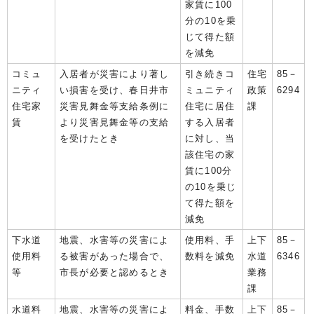
家賃に100
分の10を乗
じて得た額
を減免
コミュ
入居者が災害により著し
引き続きコ
住宅
85－
ニティ
い損害を受け、春日井市
ミュニティ
政策
6294
住宅家
災害見舞金等支給条例に
住宅に居住
課
賃
より災害見舞金等の支給
する入居者
を受けたとき
に対し、当
該住宅の家
賃に100分
の10を乗じ
て得た額を
減免
下水道
地震、水害等の災害によ
使用料、手
上下
85－
使用料
る被害があった場合で、
数料を減免
水道
6346
等
市長が必要と認めるとき
業務
課
水道料
地震、水害等の災害によ
料金、手数
上下
85－