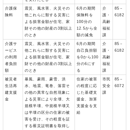
介護保
震災、風水害、火災その
6月の期間
介
85－
険料
他これらに類する災害に
保険料を
護・
6182
よる損害金額が住宅、家
100分の
高齢
財その他の財産の3割以上
12.5から全
福祉
のとき
額の減免
課
介護サ
震災、風水害、火災その
6月の期間
介
85－
ービス
他これらに類する災害に
自己負担額
護・
6182
の利用
よる損害金額が住宅、家
を0から100
高齢
者負担
財その他の財産の3割以上
分の6にす
福祉
額
のとき
る
課
被災者
暴風、豪雨、豪雪、洪
住家の被害
市民
85－
生活再
水、地震、竜巻、落雷そ
の程度に応
安全
6072
建支援
の他の異常な自然現象に
じた基礎支
課
金
よる災害により全壊、大
援金、加算
規模半壊、中規模半壊又
支援金を支
は半壊の区分の住家の被
給
害を受け、その程度を証
する罹災証明書を取得し