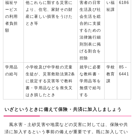
福祉サ
他これらに類する災害に
害者の日常
い福
6186
ービス
より、住宅、家財その財
生活及び社
祉課
の利用
産に著しい損害をうけた
会生活を総
者負担
とき等
合的に支援
額
するための
法律施行細
則別表に掲
げる割合を
控除
学用品
小学校及び中学校の児童
就学に必要
学校
85－
の給与
生徒が、災害救助法第2条
な教科書・
教育
6441
に規定する災害等で教科
学用品等を
課
書・学用品などを喪失又
無償で給与
はき損したとき
する
いざというときに備えて保険・共済に加入しましょう
風水害・土砂災害や地震などの災害に対しては、保険や共
済に加入するという事前の備えが重要です。既に加入してい