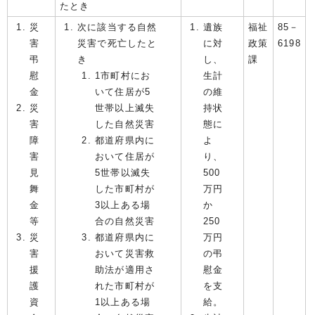
たとき
災
次に該当する自然
遺族
福祉
85－
害
災害で死亡したと
に対
政策
6198
弔
き
し、
課
慰
1市町村にお
生計
金
いて住居が5
の維
災
世帯以上滅失
持状
害
した自然災害
態に
障
都道府県内に
よ
害
おいて住居が
り、
見
5世帯以滅失
500
舞
した市町村が
万円
金
3以上ある場
か
等
合の自然災害
250
災
都道府県内に
万円
害
おいて災害救
の弔
援
助法が適用さ
慰金
護
れた市町村が
を支
資
1以上ある場
給。