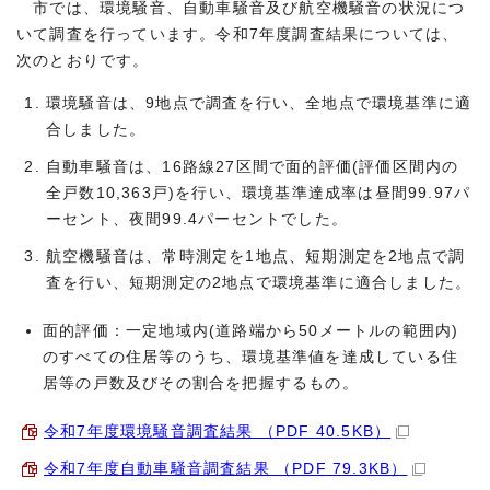
市では、環境騒音、自動車騒音及び航空機騒音の状況につ
いて調査を行っています。令和7年度調査結果については、
次のとおりです。
環境騒音は、9地点で調査を行い、全地点で環境基準に適
合しました。
自動車騒音は、16路線27区間で面的評価(評価区間内の
全戸数10,363戸)を行い、環境基準達成率は昼間99.97パ
ーセント、夜間99.4パーセントでした。
航空機騒音は、常時測定を1地点、短期測定を2地点で調
査を行い、短期測定の2地点で環境基準に適合しました。
面的評価：一定地域内(道路端から50メートルの範囲内)
のすべての住居等のうち、環境基準値を達成している住
居等の戸数及びその割合を把握するもの。
令和7年度環境騒音調査結果 （PDF 40.5KB）
令和7年度自動車騒音調査結果 （PDF 79.3KB）