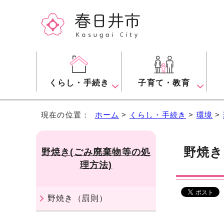
くらし・手続き
子育て・教育
現在の位置：
ホーム
>
くらし・手続き
>
環境
>
野焼き
野焼き(ごみ廃棄物等の処
理方法)
野焼き（罰則）