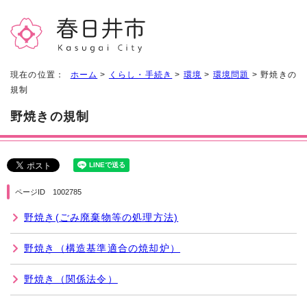
現在の位置：
ホーム
>
くらし・手続き
>
環境
>
環境問題
> 野焼きの
規制
野焼きの規制
ページID 1002785
野焼き(ごみ廃棄物等の処理方法)
野焼き（構造基準適合の焼却炉）
野焼き（関係法令）