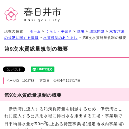
現在の位置：
ホーム
>
くらし・手続き
>
環境
>
環境問題
>
水質汚濁
の状況に関する情報
>
水質規制のあらまし
> 第9次水質総量規制の概要
第9次水質総量規制の概要
更新日 令和4年12月17日
ページID 1002758
第9次水質総量規制の概要
伊勢湾に流入する汚濁負荷量を削減するため、伊勢湾とこ
れに流入する公共用水域に排出水を排出する工場・事業場で
3
日平均排水量が50m
以上ある特定事業場(指定地域内事業場)