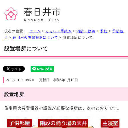
現在の位置：
ホーム
>
くらし・手続き
>
消防・救急
>
予防
>
予防担
当
>
住宅用火災警報器について
> 設置場所について
設置場所について
更新日 令和6年1月10日
ページID 1019680
設置場所
住宅用火災警報器の設置が必要な場所は、次のとおりです。