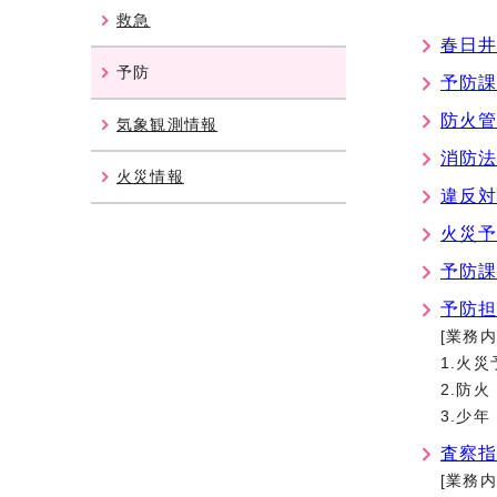
救急
春日
予防
予防
防火
気象観測情報
消防
火災情報
違反
火災
予防
予防
[業務内
1.火
2.防
3.少
査察
[業務内