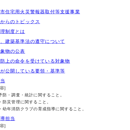
井市住宅用火災警報器取付等支援事業
課からのトピックス
管理制度とは
法、建築基準法の遵守について
対象物の公表
予防上の命令を受けている対象物
課が公開している要領・基準等
担当
容]
災予防・調査・統計に関すること。
火・防災管理に関すること。
年・幼年消防クラブの育成指導に関すること。
指導担当
容]