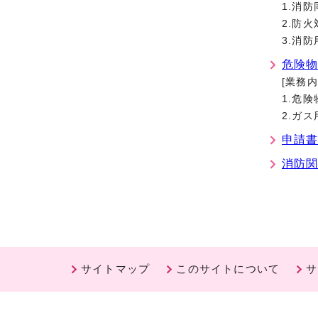
1.消
2.防
3.消
危険
[業務内
1.危
2.ガ
申請
消防
サイトマップ
このサイトについて
サ